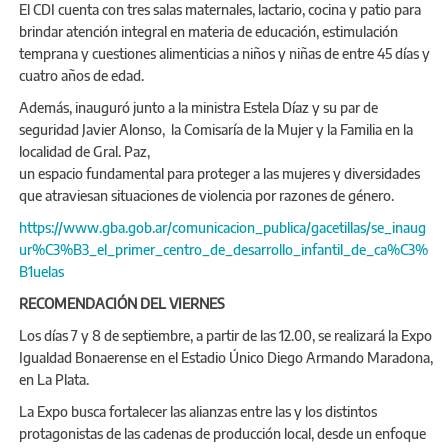
El CDI cuenta con tres salas maternales, lactario, cocina y patio para
brindar atención integral en materia de educación, estimulación
temprana y cuestiones alimenticias a niños y niñas de entre 45 días y
cuatro años de edad.
Además, inauguró junto a la ministra Estela Díaz y su par de
seguridad Javier Alonso, la Comisaría de la Mujer y la Familia en la
localidad de Gral. Paz,
un espacio fundamental para proteger a las mujeres y diversidades
que atraviesan situaciones de violencia por razones de género.
https://www.gba.gob.ar/comunicacion_publica/gacetillas/se_inaug
ur%C3%B3_el_primer_centro_de_desarrollo_infantil_de_ca%C3%
B1uelas
RECOMENDACIÓN DEL VIERNES
Los días 7 y 8 de septiembre, a partir de las 12.00, se realizará la Expo
Igualdad Bonaerense en el Estadio Único Diego Armando Maradona,
en La Plata.
La Expo busca fortalecer las alianzas entre las y los distintos
protagonistas de las cadenas de producción local, desde un enfoque