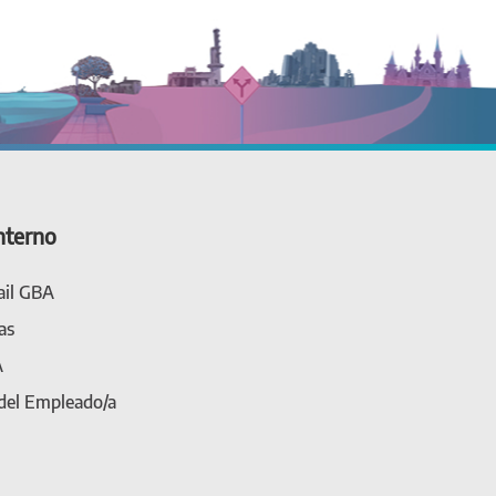
nterno
il GBA
as
A
 del Empleado/a