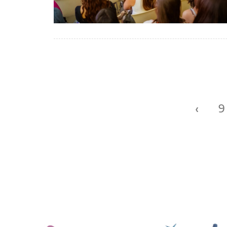
Páginas
‹
9