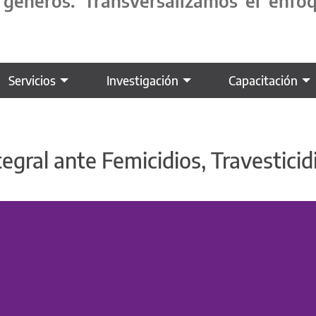
os géneros. Transversalizamos el enf
Servicios
Investigación
Capacitación
gral ante Femicidios, Travesticid