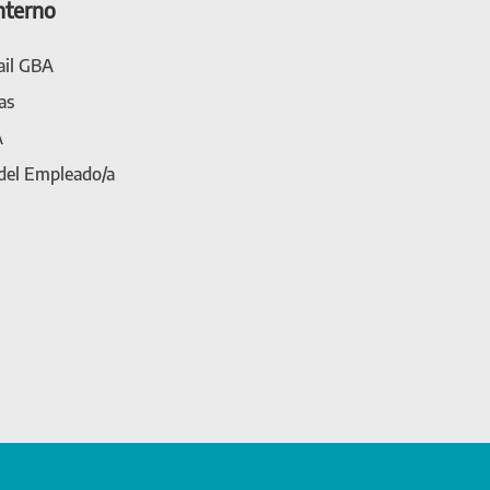
nterno
il GBA
as
A
 del Empleado/a