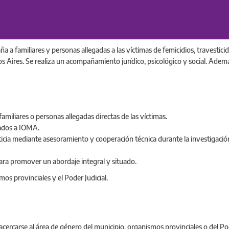
a a familiares y personas allegadas a las víctimas de femicidios, travesticid
 Aires. Se realiza un acompañamiento jurídico, psicológico y social. Además
miliares o personas allegadas directas de las víctimas.
liados a IOMA.
icia mediante asesoramiento y cooperación técnica durante la investigació
para promover un abordaje integral y situado.
os provinciales y el Poder Judicial.
cercarse al área de género del municipio, organismos provinciales o del Pode