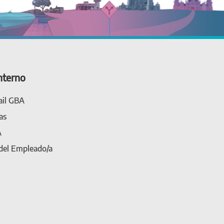
nterno
il GBA
as
A
 del Empleado/a