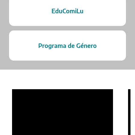
EduComiLu
Programa de Género