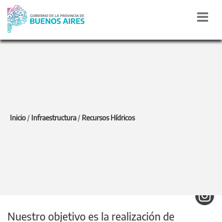
COMILU
Inicio
/
Infraestructura
/
Recursos Hídricos
Calle 5 N° 366 e/ 39 y 40, Piso 10°, Oficina 1 - La
Plata(1900)
Lunes a Viernes de 8 a 14 hs
contacto.comilu@gmail.com
Nuestro objetivo es la realización de