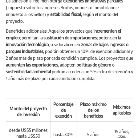
La adhesión al régimen otorga
exenciones impositivas
parciales
(impuesto sobre los Ingresos Brutos, impuesto Inmobiliario e
impuesto a los Sellos) y
estabilidad fiscal,
según el monto del
proyecto.
Beneficios adicionales:
Aquellos proyectos que
incrementen el
empleo
; permitan
la sustitución de importaciones
; potencien la
innovación tecnológica
; o se localicen en
zonas de bajos ingresos o
parques industriales
, podrán obtener un 10% de exención adicional y
2 años más de plazo por cada condición cumplida. Los proyectos que
aumenten las exportaciones
, adopten
políticas de género
o
sostenibilidad ambiental
podrán acceder a un 5% extra de exención y
1 año más de plazo por cada condición cumplida.
Porcentaje
Plazo máximo
Máximos
Monto del proyecto
de
de los
aplicables
de inversión
exención
beneficios
desde US$5 millones
15 años,
hasta 30%
5 años
hasta US$50
65%