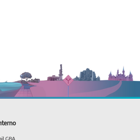
nterno
il GBA