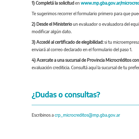
1) Completá la solicitud
en
www.mp.gba.gov.ar/microcred
Te sugerimos recorrer el formulario primero para que pu
2) Desde el Ministerio
un evaluador o evaluadora del equipo
modificar algún dato.
3) Accedé al certificado de elegibilidad:
si tu microempresa 
enviará al correo declarado en el formulario del paso 1.
4) Acercate a una sucursal de Provincia Microcréditos con el 
evaluación crediticia. Consultá aquí la sucursal de tu prefe
¿Dudas o consultas?
Escribinos a
crp_microcreditos@mp.gba.gov.ar