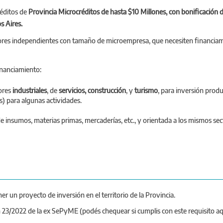
réditos de
Provincia Microcréditos de hasta $10 Millones, con bonificación d
s Aires.
adores independientes con tamaño de microempresa, que necesiten financiam
financiamiento:
tores
industriales
, de
servicios, construcción
, y
turismo
, para inversión produc
os) para algunas actividades.
 insumos, materias primas, mercaderías, etc., y orientada a los mismos sect
er un proyecto de inversión en el territorio de la Provincia.
23/2022 de la ex SePyME (podés chequear si cumplis con este requisito aq