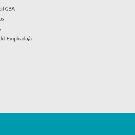
il GBA
as
A
 del Empleado/a