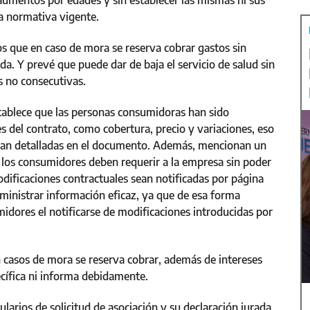
y aumentos por edades y sin establecer las mismas ni sus
la normativa vigente.
s que en caso de mora se reserva cobrar gastos sin
ada. Y prevé que puede dar de baja el servicio de salud sin
s no consecutivas.
tablece que las personas consumidoras han sido
 del contrato, como cobertura, precio y variaciones, eso
tran detalladas en el documento. Además, mencionan un
e los consumidores deben requerir a la empresa sin poder
dificaciones contractuales sean notificadas por página
uministrar información eficaz, ya que de esa forma
midores el notificarse de modificaciones introducidas por
n casos de mora se reserva cobrar, además de intereses
cífica ni informa debidamente.
larios de solicitud de asociación y su declaración jurada