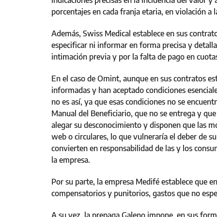
indicaciones precisas en la incidencia del valor 
porcentajes en cada franja etaria, en violación a 
Además, Swiss Medical establece en sus contrato
especificar ni informar en forma precisa y detall
intimación previa y por la falta de pago en cuota
En el caso de Omint, aunque en sus contratos es
informadas y han aceptado condiciones esenciales
no es así, ya que esas condiciones no se encuen
Manual del Beneficiario, que no se entrega y qu
alegar su desconocimiento y disponen que las mo
web o circulares, lo que vulneraría el deber de s
convierten en responsabilidad de las y los consu
la empresa.
Por su parte, la empresa Medifé establece que e
compensatorios y punitorios, gastos que no espe
A su vez, la prepaga Galeno impone, en sus formu