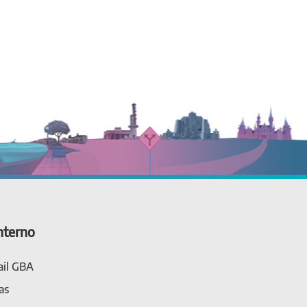
nterno
il GBA
as