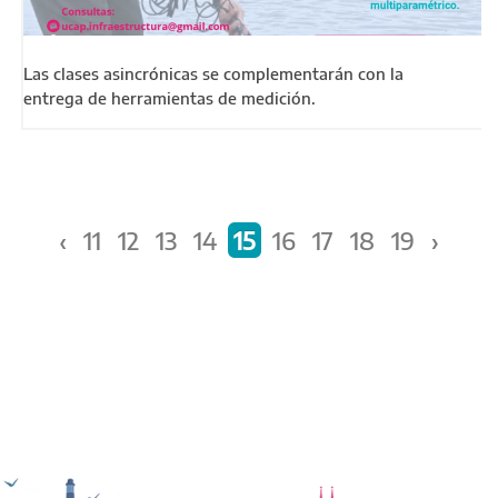
Las clases asincrónicas se complementarán con la
entrega de herramientas de medición.
Páginas
‹
11
12
13
14
15
16
17
18
19
›