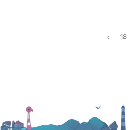
Páginas
‹
18