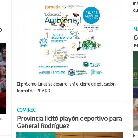
in
qu
o
M
C
e
El próximo lunes se desarrollará el cierre de educación
formal del PEARR.
COMIREC
Provincia licitó playón deportivo para
General Rodríguez
El encuentro se complementó con la posibilidad de