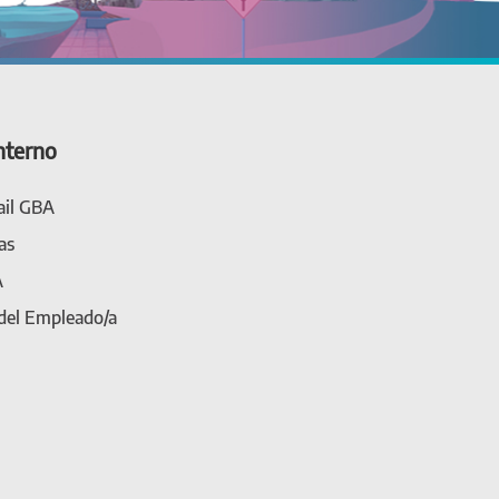
nterno
il GBA
as
A
 del Empleado/a