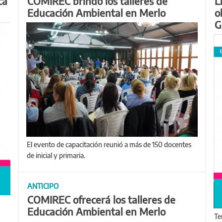
ca
COMIREC brindó los talleres de
L
Educación Ambiental en Merlo
o
G
El evento de capacitación reunió a más de 150 docentes
de inicial y primaria.
ANTICIPO
COMIREC ofrecerá los talleres de
Educación Ambiental en Merlo
Tendrá una jornada presencial el viernes 25/11 y una