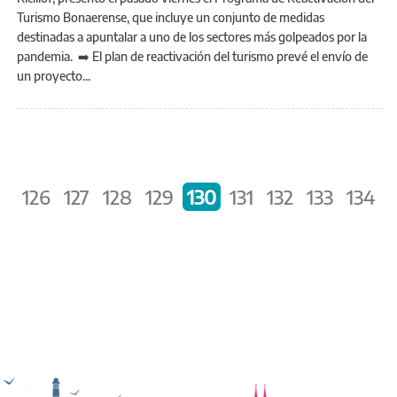
Turismo Bonaerense, que incluye un conjunto de medidas
destinadas a apuntalar a uno de los sectores más golpeados por la
pandemia. ➡️ El plan de reactivación del turismo prevé el envío de
un proyecto...
Páginas
‹
126
127
128
129
130
131
132
133
134
›