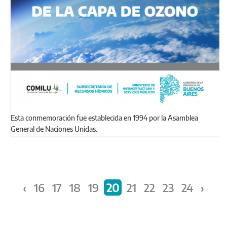
Esta conmemoración fue establecida en 1994 por la Asamblea
General de Naciones Unidas.
Páginas
‹
16
17
18
19
20
21
22
23
24
›